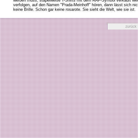
werben muss, stapelweise T-Shirts mit dem RAF-Symbol verkauft werd
verfolgen, auf den Namen "Prada-Meinhoff" hören, dann lässt sich nic
keine Brille. Schon gar keine rosarote. Sie sieht die Welt, wie sie ist.
zurück