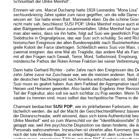
Schnurrbart der Ulrike Meinhof".
Erinnern wir uns. Marcel Duchamp hatte 1919 Leonardos "Mona Lisa" 
sechsundvierzig Jahre später zum rasor gegriffen, um die edle Dame m
wissen wir: Sie hatte einen Bart. Mannweib eben. Da die schöne Gio
nicht mehr sah, beschliesst SUSI POP, Ulrike Meinhof müsse auch e
aber Bärtigwerden und Rasur zusammenfallen. Ulrike Meinhof hat nun 
man aber weiss, dass sie ihn hatte, folgt auf Susi wie gewöhnlich Pop
Siebdrucke in Originalgrösse, das war Susi sich schuldig. So wird Rich
historischen Ereignisse der allen Bundesrepublik nach Illustriertenfot
grelle Kolorit der Farce übertragen. Schließlich weiss Susi von Marx,
zweimal ereignen: das eine Mal als Tragödie, das andere Mal als Farce
mit all den Fragen nach Gewalt, Terror, Mord, Selbstmord, Empörung
mörderische Pathos der Roten Armee Fraktion bei seiner Verbrennung 
Dann hatte Gerhard Richter - zehn Jahre nach den Ereignissen des D
zehn Jahre zuvor nur Zuschauer war, wie die meisten anderen. Nun, d
der deutschen Nachkriegszeit nach Amerika entschwunden ist, bleibt n
Susi muss es geahnt haben. Aus dem Farbbad der Appropriation tauch
Heroen und Heroinen geworden. Also lautet das Ergebnis ihrer Revisio
Teil der Popkultur, also soll sie auch sichtbar zu Pop werden. Wenn T
sauber zu trennen sind, muss selbst das hochpolitische Thema in die
Charmant beobachtet
SUSI POP
, wie im pinkfarbenen Farbsturm, der
lächerlich werden, die auf der Macht der Geschlechterdifferenz basiere
der Distanzschraube, wohl wissend, dass sich keine Authentizität bes
Ulrike Meinhof" wird so zum Warnschild vor der "Identifikationsfalle" 
getappt war, weil ihre psychische Disposition sie daran hinderte, di
Personals wahrzunehmen. Inzwischen ist ohnehin alles Kommerz gewo
noch der tote Andreas Baader in einem Magazin mit dem schönen Tite