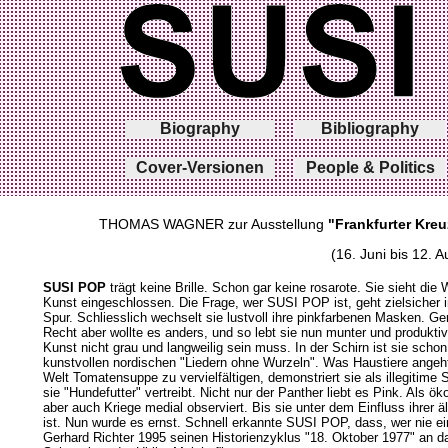
Biography
Bibliography
Cover-Versionen
People & Politics
THOMAS WAGNER zur Ausstellung
"Frankfurter Kre
(16. Juni bis 12. 
SUSI POP
trägt keine Brille. Schon gar keine rosarote. Sie sieht die W
Kunst eingeschlossen. Die Frage, wer SUSI POP ist, geht zielsicher 
Spur. Schliesslich wechselt sie lustvoll ihre pinkfarbenen Masken. 
Recht aber wollte es anders, und so lebt sie nun munter und produkt
Kunst nicht grau und langweilig sein muss. In der Schirn ist sie schon
kunstvollen nordischen "Liedern ohne Wurzeln". Was Haustiere angeht, 
Welt Tomatensuppe zu vervielfältigen, demonstriert sie als illegitim
sie "Hundefutter" vertreibt. Nicht nur der Panther liebt es Pink. Als 
aber auch Kriege medial observiert. Bis sie unter dem Einfluss ihrer
ist. Nun wurde es ernst. Schnell erkannte SUSI POP, dass, wer nie eine
Gerhard Richter 1995 seinen Historienzyklus "18. Oktober 1977" an 