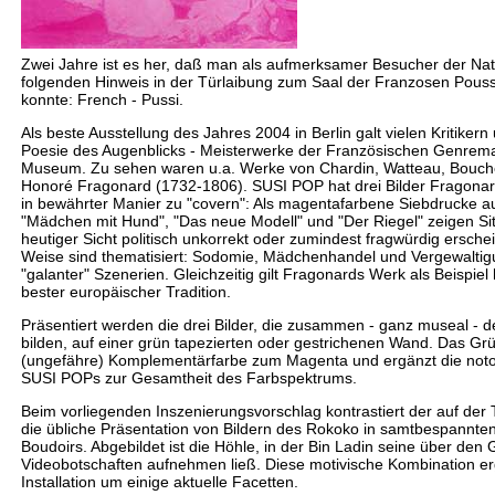
Zwei Jahre ist es her, daß man als aufmerksamer Besucher der Nat
folgenden Hinweis in der Türlaibung zum Saal der Franzosen Pouss
konnte: French - Pussi.
Als beste Ausstellung des Jahres 2004 in Berlin galt vielen Kritiker
Poesie des Augenblicks - Meisterwerke der Französischen Genremal
Museum. Zu sehen waren u.a. Werke von Chardin, Watteau, Bouch
Honoré Fragonard (1732-1806). SUSI POP hat drei Bilder Fragonar
in bewährter Manier zu "covern": Als magentafarbene Siebdrucke a
"Mädchen mit Hund", "Das neue Modell" und "Der Riegel" zeigen Sit
heutiger Sicht politisch unkorrekt oder zumindest fragwürdig erschein
Weise sind thematisiert: Sodomie, Mädchenhandel und Vergewalt
"galanter" Szenerien. Gleichzeitig gilt Fragonards Werk als Beispiel
bester europäischer Tradition.
Präsentiert werden die drei Bilder, die zusammen - ganz museal - 
bilden, auf einer grün tapezierten oder gestrichenen Wand. Das Grün
(ungefähre) Komplementärfarbe zum Magenta und ergänzt die notor
SUSI POPs zur Gesamtheit des Farbspektrums.
Beim vorliegenden Inszenierungsvorschlag kontrastiert der auf der 
die übliche Präsentation von Bildern des Rokoko in samtbespannte
Boudoirs. Abgebildet ist die Höhle, in der Bin Ladin seine über den 
Videobotschaften aufnehmen ließ. Diese motivische Kombination er
Installation um einige aktuelle Facetten.